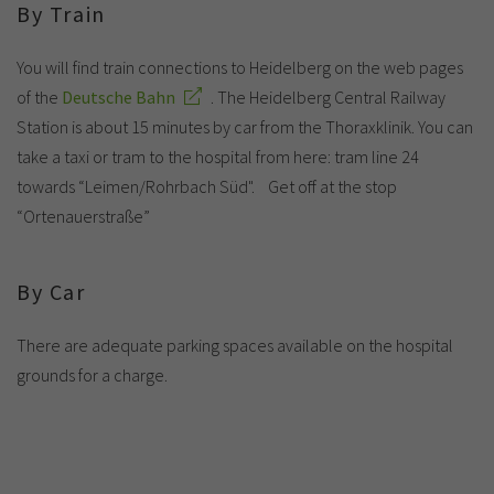
By Train
You will find train connections to Heidelberg on the web pages
of the
Deutsche Bahn
. The Heidelberg Central Railway
Station is about 15 minutes by car from the Thoraxklinik. You can
take a taxi or tram to the hospital from here: tram line 24
towards “Leimen/Rohrbach Süd". Get off at the stop
“Ortenauerstraße”
By Car
There are adequate parking spaces available on the hospital
grounds for a charge.