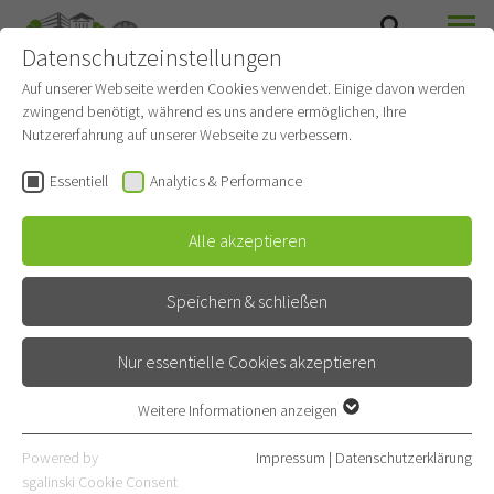
Datenschutzeinstellungen
SEARCH
MENU
THORAX INTERNATIONAL
Auf unserer Webseite werden Cookies verwendet. Einige davon werden
zwingend benötigt, während es uns andere ermöglichen, Ihre
Nutzererfahrung auf unserer Webseite zu verbessern.
Essentiell
Analytics & Performance
Alle akzeptieren
Speichern & schließen
Nur essentielle Cookies akzeptieren
Weitere Informationen anzeigen
Essentiell
Service and Information
Essentielle Cookies werden für grundlegende Funktionen der
Powered by
Impressum
|
Datenschutzerklärung
Webseite benötigt. Dadurch ist gewährleistet, dass die Webseite
sgalinski Cookie Consent