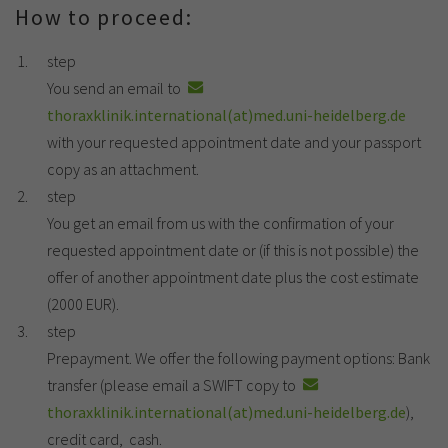
How to proceed:
step
You send an email to
thoraxklinik.international(at)med.uni-heidelberg.de
with your requested appointment date and your passport
copy as an attachment.
step
You get an email from us with the confirmation of your
requested appointment date or (if this is not possible) the
offer of another appointment date plus the cost estimate
(2000 EUR).
step
Prepayment. We offer the following payment options: Bank
transfer (please email a SWIFT copy to
thoraxklinik.international(at)med.uni-heidelberg.de
),
credit card, cash.